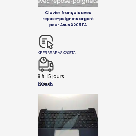
Clavier français avec
repose-poignets argent
pour Asus X205TA
KBFRBRARASX205TA
8 à 15 jours
Détails
73,00
€