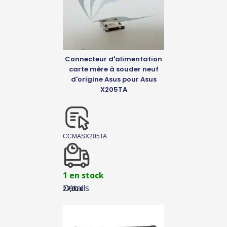
Connecteur d'alimentation
carte mère à souder neuf
d'origine Asus pour Asus
X205TA
CCMASX205TA
1 en stock
Détails
27,00
€