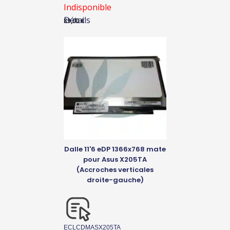
Indisponible
Détails
89,00
€
Dalle 11'6 eDP 1366x768 mate
pour Asus X205TA
(Accroches verticales
droite-gauche)
ECLCDMASX205TA