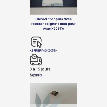
Clavier français avec
repose-poignets bleu pour
Asus X205TA
KBFRBRPASX205TA
8 à 15 jours
Détails
66,00
€