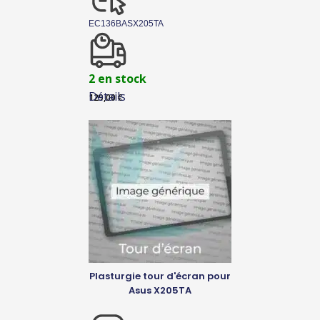
EC136BASX205TA
2 en stock
Détails
129,00
€
Plasturgie tour d'écran pour
Asus X205TA