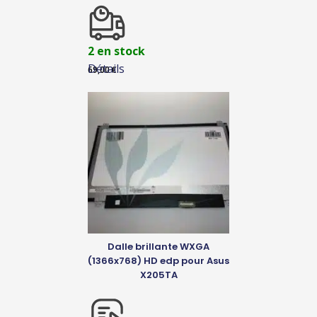
2 en stock
Détails
69,00
€
Dalle brillante WXGA
(1366x768) HD edp pour Asus
X205TA