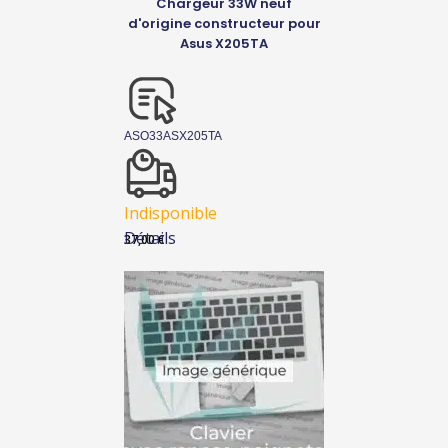
Chargeur 33W neuf
d'origine constructeur pour
Asus X205TA
ASO33ASX205TA
Indisponible
Détails
37,00
€