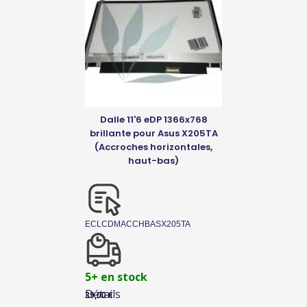
Dalle 11'6 eDP 1366x768
brillante pour Asus X205TA
(Accroches horizontales,
haut-bas)
ECLCDMACCHBASX205TA
5+ en stock
Détails
39,00
€