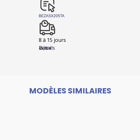
BEZASX205TA
8 à 15 jours
Détails
45,00
€
MODÈLES SIMILAIRES