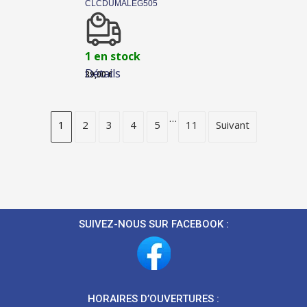
CLCDUMALEG505
1 en stock
Détails
39,00
€
…
1
2
3
4
5
11
Suivant
SUIVEZ-NOUS SUR FACEBOOK :
HORAIRES D’OUVERTURES :