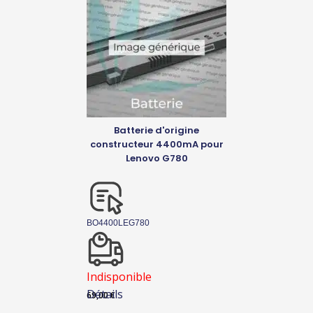
Batterie d'origine
constructeur 4400mA pour
Lenovo G780
BO4400LEG780
Indisponible
Détails
69,00
€