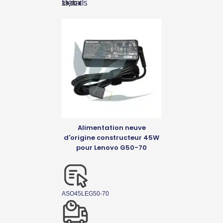
Détails
39,00
€
Alimentation neuve
d'origine constructeur 45W
pour Lenovo G50-70
ASO45LEG50-70