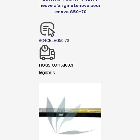
neuve d'origine Lenovo pour
Lenovo G50-70
BO4CELEG50-70
nous contacter
Détails
99,00
€