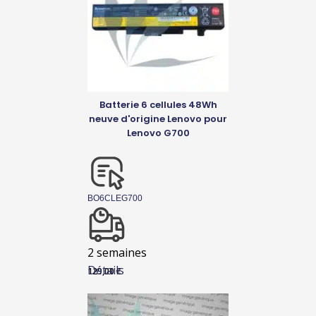
Batterie 6 cellules 48Wh
neuve d'origine Lenovo pour
Lenovo G700
BO6CLEG700
2 semaines
Détails
129,00
€