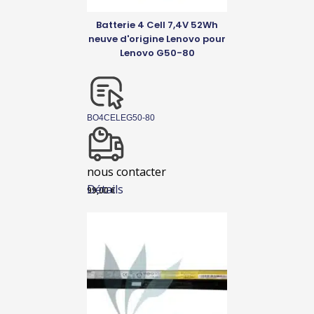
Batterie 4 Cell 7,4V 52Wh
neuve d'origine Lenovo pour
Lenovo G50-80
BO4CELEG50-80
nous contacter
Détails
99,00
€