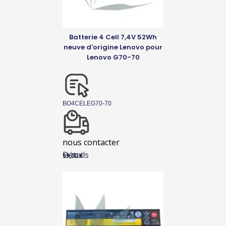
Batterie 4 Cell 7,4V 52Wh
neuve d'origine Lenovo pour
Lenovo G70-70
BO4CELEG70-70
nous contacter
Détails
99,00
€