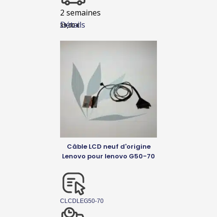
2 semaines
Détails
39,00
€
Câble LCD neuf d'origine
Lenovo pour lenovo G50-70
CLCDLEG50-70