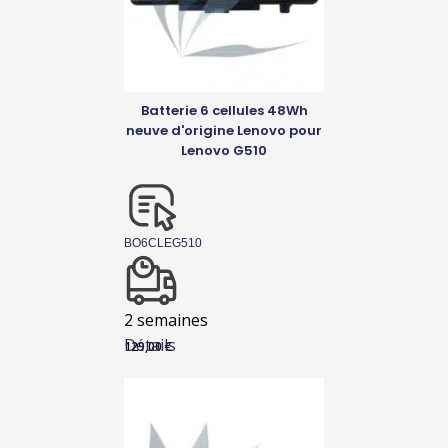
Batterie 6 cellules 48Wh
neuve d'origine Lenovo pour
Lenovo G510
BO6CLEG510
2 semaines
Détails
129,00
€