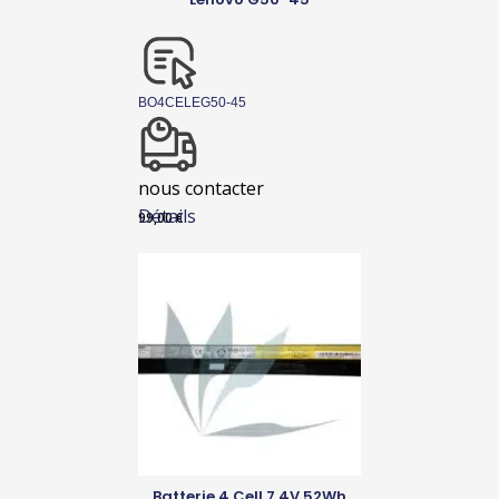
BO4CELEG50-45
nous contacter
Détails
99,00
€
Batterie 4 Cell 7,4V 52Wh