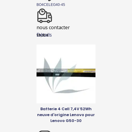
BO4CELEG40-45
nous contacter
Détails
99,00
€
Batterie 4 Cell 7,4V 52Wh
neuve d'origine Lenovo pour
Lenovo G50-30