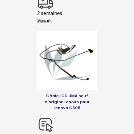
2 semaines
Détails
39,00
€
Câble LCD UMA neuf
d'origine Lenovo pour
Lenovo G505