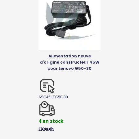
Alimentation neuve
d'origine constructeur 45W
pour Lenovo G50-30
ASO45LEG50-30
4 en stock
Détails
39,00
€