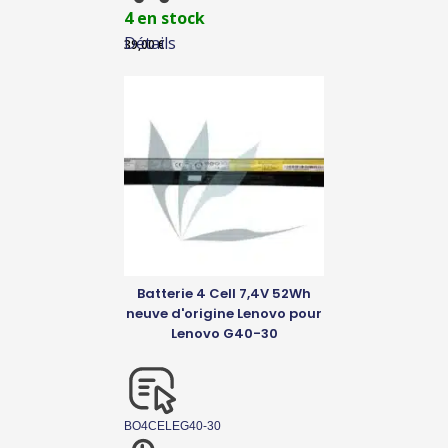
4 en stock
Détails
39,00
€
Batterie 4 Cell 7,4V 52Wh
neuve d'origine Lenovo pour
Lenovo G40-30
BO4CELEG40-30