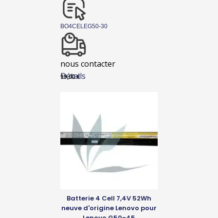
BO4CELEG50-30
nous contacter
Détails
99,00
€
Batterie 4 Cell 7,4V 52Wh
neuve d'origine Lenovo pour
Lenovo G50-45