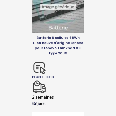
Batterie 6 cellules 48Wh
LiIon neuve d'origine Lenovo
pour Lenovo Thinkpad X13
Type 20UG
BO48LETHX13
2 semaines
Détails
149,00
€