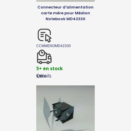
Connecteur d'alimentation
carte mère pour Médion
Notebook MD42330
CCMMENOMD42330
5+ en stock
Détails
9,90
€