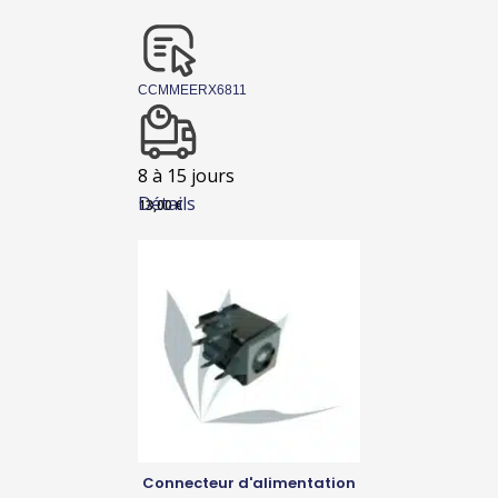
CCMMEERX6811
8 à 15 jours
Détails
13,00
€
Connecteur d'alimentation