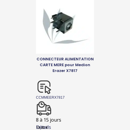
CONNECTEUR ALIMENTATION
CARTE MERE pour Medion
Erazer X7817
CCMMEERX7817
8 à 15 jours
Détails
13,00
€