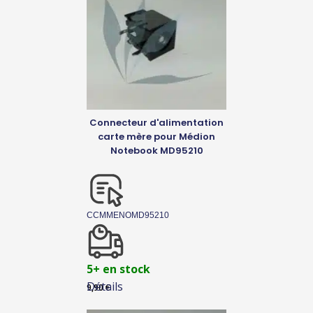
Connecteur d'alimentation
carte mère pour Médion
Notebook MD95210
CCMMENOMD95210
5+ en stock
Détails
9,90
€