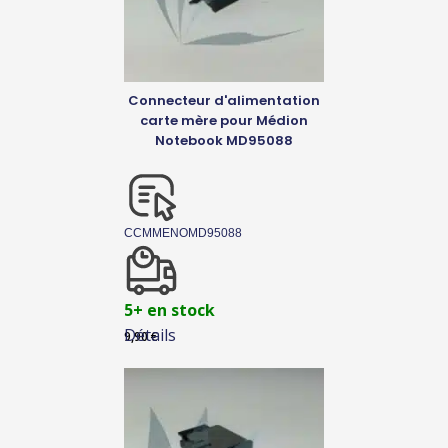
Connecteur d'alimentation
carte mère pour Médion
Notebook MD95088
CCMMENOMD95088
5+ en stock
Détails
9,90
€