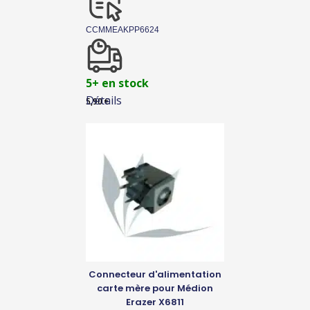
CCMMEAKPP6624
5+ en stock
Détails
5,90
€
Connecteur d'alimentation
carte mère pour Médion
Erazer X6811