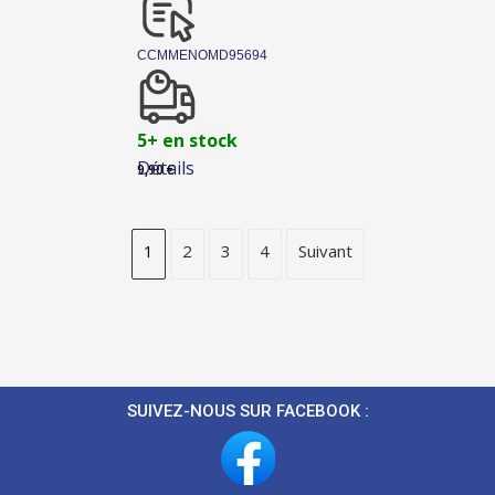
CCMMENOMD95694
5+ en stock
Détails
9,90
€
1
2
3
4
Suivant
SUIVEZ-NOUS SUR FACEBOOK :