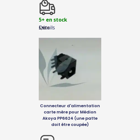
5+ en stock
Détails
5,90
€
Connecteur d'alimentation
carte mère pour Médion
Akoya PP6624 (une patte
doit être coupée)