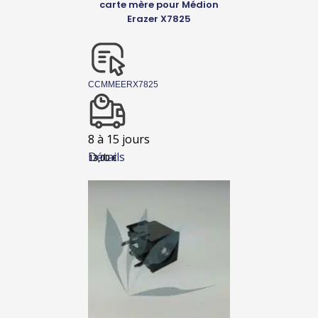
carte mère pour Médion
Erazer X7825
CCMMEERX7825
8 à 15 jours
Détails
13,00
€