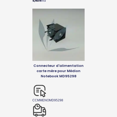
Détails
9,90
€
Connecteur d'alimentation
carte mère pour Médion
Notebook MD95298
CCMMENOMD95298