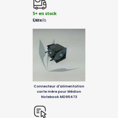
5+ en stock
Détails
9,90
€
Connecteur d'alimentation
carte mère pour Médion
Notebook MD95473