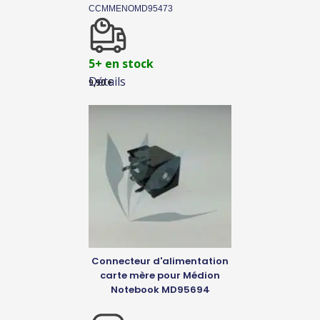
CCMMENOMD95473
5+ en stock
Détails
9,90
€
Connecteur d'alimentation
carte mère pour Médion
Notebook MD95694