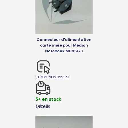
Connecteur d'alimentation
carte mère pour Médion
Notebook MD95173
CCMMENOMD95173
5+ en stock
Détails
9,90
€