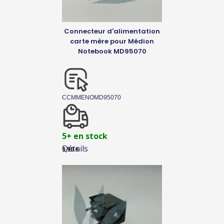
Connecteur d'alimentation
carte mère pour Médion
Notebook MD95070
CCMMENOMD95070
5+ en stock
Détails
9,90
€