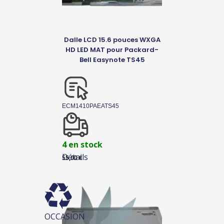
Dalle LCD 15.6 pouces WXGA
HD LED MAT pour Packard-
Bell Easynote TS45
ECM1410PAEATS45
4 en stock
Détails
55,00
€
OCCASION