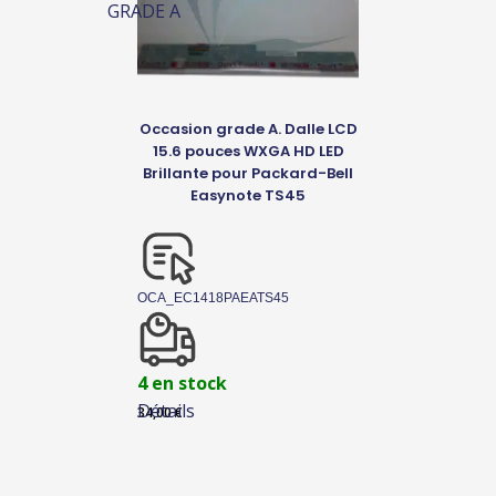
GRADE A
Occasion grade A. Dalle LCD
15.6 pouces WXGA HD LED
Brillante pour Packard-Bell
Easynote TS45
OCA_EC1418PAEATS45
4 en stock
Détails
34,00
€