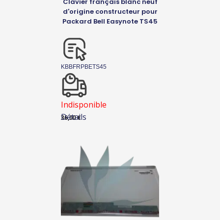
Clavier français blanc neuf
d'origine constructeur pour
Packard Bell Easynote TS45
KBBFRPBETS45
Indisponible
Détails
36,00
€