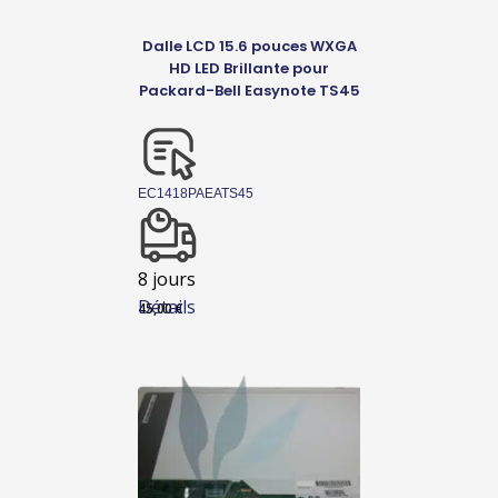
Dalle LCD 15.6 pouces WXGA
HD LED Brillante pour
Packard-Bell Easynote TS45
EC1418PAEATS45
8 jours
Détails
45,00
€