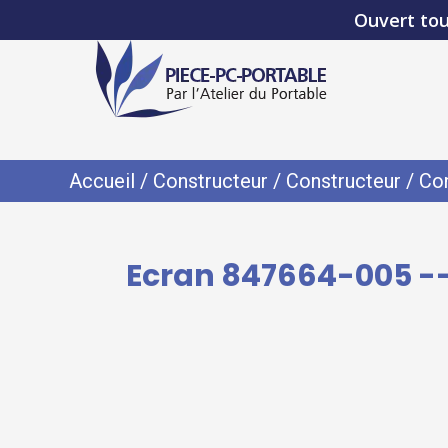
Ouvert tou
Accueil
/
Constructeur
/
Constructeur
/
Con
Ecran 847664-005 --