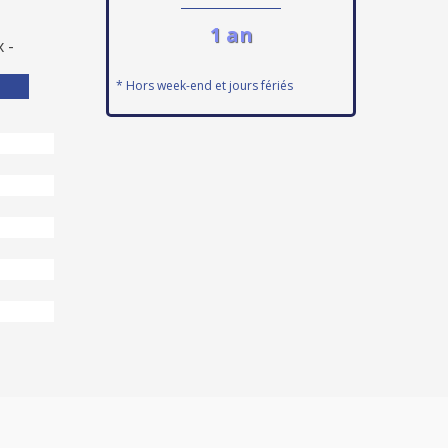
1 an
 -
* Hors week-end et jours fériés