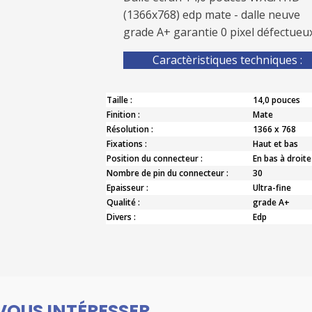
(1366x768) edp mate - dalle neuve
grade A+ garantie 0 pixel défectueux
Caractèristiques techniques :
Taille :
14,0 pouces
Finition :
Mate
Résolution :
1366 x 768
Fixations :
Haut et bas
Position du connecteur :
En bas à droite
Nombre de pin du connecteur :
30
Epaisseur :
Ultra-fine
Qualité :
grade A+
Divers :
Edp
VOUS INTÉRESSER