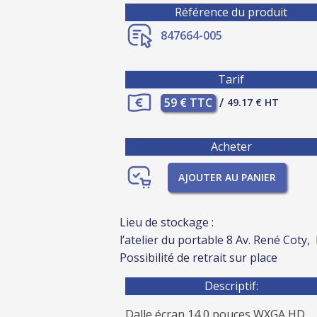
Référence du produit
847664-005
Tarif
59 € TTC
/
49.17 € HT
Acheter
AJOUTER AU PANIER
Lieu de stockage :
l’atelier du portable 8 Av. René Coty,
Possibilité de retrait sur place
Descriptif:
Dalle écran 14,0 pouces WXGA HD