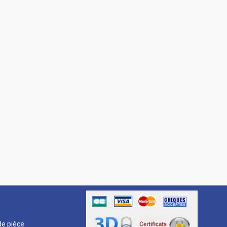
R
e pièce