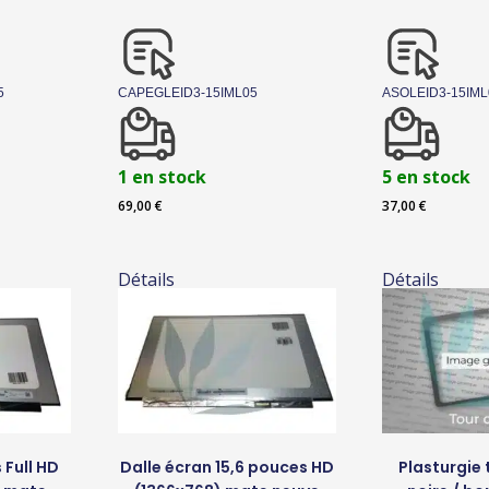
5
CAPEGLEID3-15IML05
ASOLEID3-15IML
1 en stock
5 en stock
69,00
€
37,00
€
Détails
Détails
 Full HD
Dalle écran 15,6 pouces HD
Plasturgie 