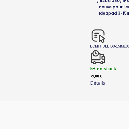
(1920x1080) IP
neuve pour L
Ideapad 3-15
ECMFHDLEID3-15IML0
5+ en stock
79,00
€
Détails