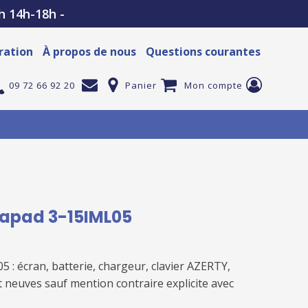
h 14h-18h -
ration
À propos de nous
Questions courantes
09 72 66 92 20
Panier
Mon compte
apad 3-15IML05
05
: écran, batterie, chargeur, clavier AZERTY,
t neuves sauf mention contraire explicite avec