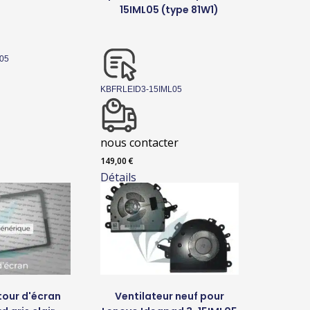
15IML05 (type 81W1)
05
KBFRLEID3-15IML05
nous contacter
149,00
€
Détails
tour d'écran
Ventilateur neuf pour