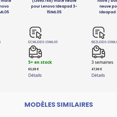
S mate
(1366x768) mate neuve
noire / bor
enovo
pour Lenovo Ideapad 3-
neuve po
IML05
15IML05
Ideapad 
5
ECMLEID3-15IML05
BEZLEID3-15IML
5+ en stock
3 semaines
65,00
€
47,00
€
Détails
Détails
MODÈLES SIMILAIRES